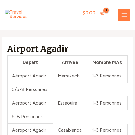
Skip
MAI
to
$
0.00
ME
content
Airport Agadir
Départ
Arrivée
Nombre MAX
Aéroport Agadir
Marrakech
1-3 Personnes
5/5-8 Personnes
Aéroport Agadir
Essaouira
1-3 Personnes
5-8 Personnes
Aéroport Agadir
Casablanca
1-3 Personnes